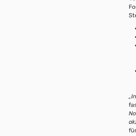
Fo
St
„I
fa
No
ak
fü