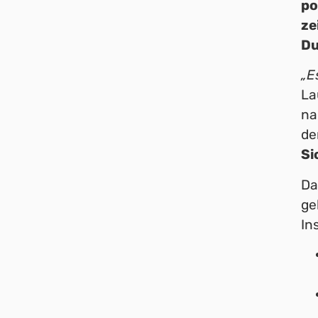
po
ze
Du
„E
La
na
de
Si
Da
ge
In