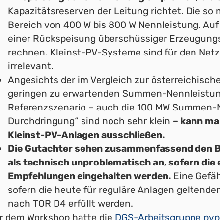
Kapazitätsreserven der Leitung richtet. Die so
Bereich von 400 W bis 800 W Nennleistung. Auf
einer Rückspeisung überschüssiger Erzeugun
rechnen. Kleinst-PV-Systeme sind für den Net
irrelevant.
Angesichts der im Vergleich zur österreichisch
geringen zu erwartenden Summen-Nennleistung
Referenzszenario – auch die 100 MW Summen-N
Durchdringung“ sind noch sehr klein
– kann man
Kleinst-PV-Anlagen ausschließen.
Die Gutachter sehen zusammenfassend den Be
als technisch unproblematisch an, sofern d
Empfehlungen eingehalten werden.
Eine Gefäh
sofern die heute für reguläre Anlagen geltend
nach TOR D4 erfüllt werden.
r dem Workshop hatte die
DGS-Arbeitsgruppe pvpl