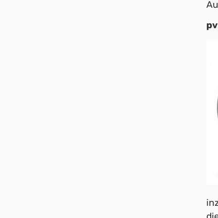
Au
pv
in
di