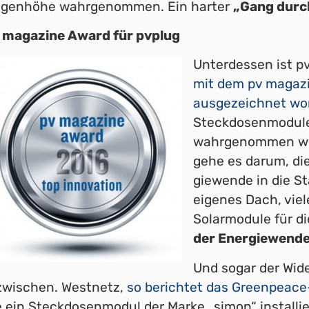
genhöhe wahrgenommen. Ein harter
„Gang durch
 magazine Award für pvplug
Unterdessen ist
pv
mit dem pv magazi
ausgezeichnet wo
Steckdosenmodule 
wahrgenommen werd
gehe es darum, di
giewende in die St
eigenes Dach, viel
Solarmodule für d
der Energiewende 
Und sogar der Wide
zwischen. Westnetz,
so berichtet das Greenpeace
e ein Steckdosenmodul der Marke „simon“ installie