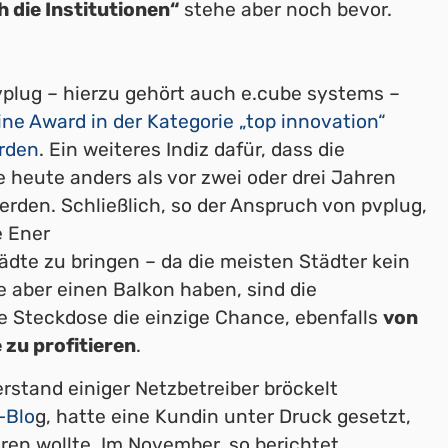
 die Institutionen“
stehe aber noch bevor.
plug – hierzu gehört auch e.cube systems –
ne Award in der Kategorie „top innovation“
rden
. Ein weiteres Indiz dafür, dass die
heute anders als vor zwei oder drei Jahren
en. Schließlich, so der Anspruch von pvplug,
e Ener
ädte zu bringen – da die meisten Städter kein
e aber einen Balkon haben, sind die
ie Steckdose die einzige Chance, ebenfalls
von
zu profitieren
.
rstand einiger Netzbetreiber bröckelt
-Blo
g, hatte eine Kundin unter Druck gesetzt,
ren wollte. Im November, so berichtet