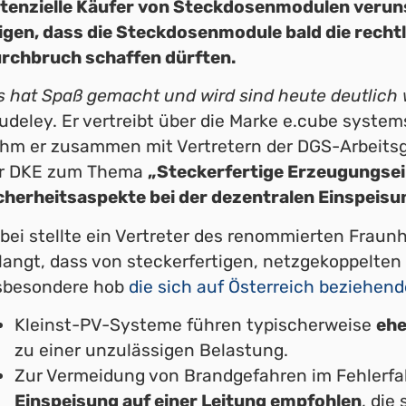
tenzielle Käufer von Steckdosenmodulen veruns
igen, dass die Steckdosenmodule bald die recht
rchbruch schaffen dürften.
s hat Spaß gemacht und wird sind heute deutlich w
udeley. Er vertreibt über die Marke e.cube syst
hm er zusammen mit Vertretern der DGS-Arbeit
r DKE zum Thema
„Steckerfertige Erzeugungsei
cherheitsaspekte bei der dezentralen Einspeis
bei stellte ein Vertreter des renommierten Fraunho
langt, dass von steckerfertigen, netzgekoppelte
sbesondere hob
die sich auf Österreich beziehen
Kleinst-PV-Systeme führen typischerweise
ehe
zu einer unzulässigen Belastung.
Zur Vermeidung von Brandgefahren im Fehlerfal
Einspeisung auf einer Leitung empfohlen
, die