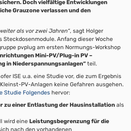
ichern. Doch vielfältige Entwicklungen
liche Grauzone verlassen und den
eiter als vor zwei Jahren“
, sagt Holger
ems Steckdosenmodule. Anfang dieser Woche
sgruppe pvplug am ersten Normungs-Workshop
nrichtungen Mini-PV/Plug-in PV –
ung in Niederspannungsanlagen“
teil.
fer ISE u.a. eine Studie vor, die zum Ergebnis
n Kleinst-PV-Anlagen keine Gefahren ausgehen.
de Studie Folgendes
hervor:
r zu einer Entlastung der Hausinstallation
als
l wird eine
Leistungsbegrenzung für die
 sich nach den vorhandenen