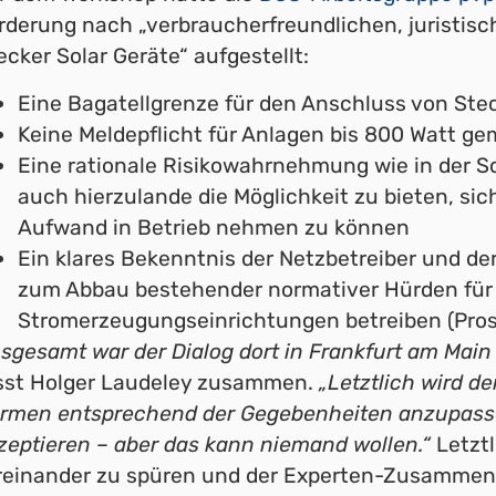
rderung nach „verbraucherfreundlichen, juristis
ecker Solar Geräte“ aufgestellt:
Eine Bagatellgrenze für den Anschluss von Ste
Keine Meldepflicht für Anlagen bis 800 Watt g
Eine rationale Risikowahrnehmung wie in der S
auch hierzulande die Möglichkeit zu bieten, si
Aufwand in Betrieb nehmen zu können
Ein klares Bekenntnis der Netzbetreiber und de
zum Abbau bestehender normativer Hürden für B
Stromerzeugungseinrichtungen betreiben (Pro
nsgesamt war der Dialog dort in Frankfurt am Ma
sst Holger Laudeley zusammen.
„Letztlich wird d
rmen entsprechend der Gegebenheiten anzupassen
zeptieren – aber das kann niemand wollen.“
Letztl
reinander zu spüren und der Experten-Zusammens