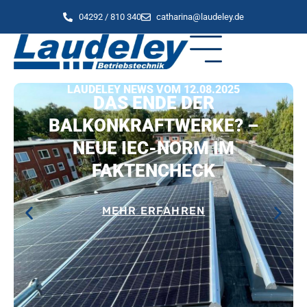
04292 / 810 340
catharina@laudeley.de
LAUDELEY NEWS VOM 12.08.2025
DAS ENDE DER
BALKONKRAFTWERKE? –
NEUE IEC-NORM IM
FAKTENCHECK
MEHR ERFAHREN