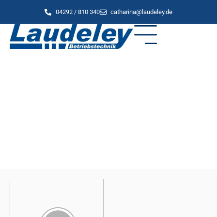
04292 / 810 340
catharina@laudeley.de