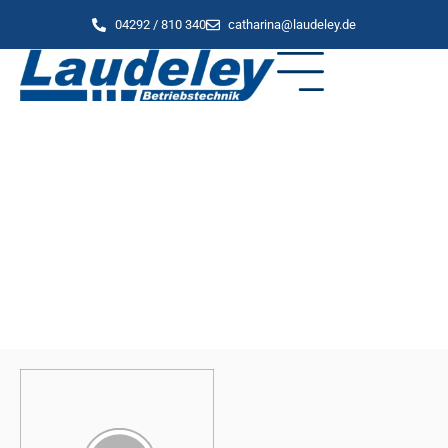
04292 / 810 340
catharina@laudeley.de