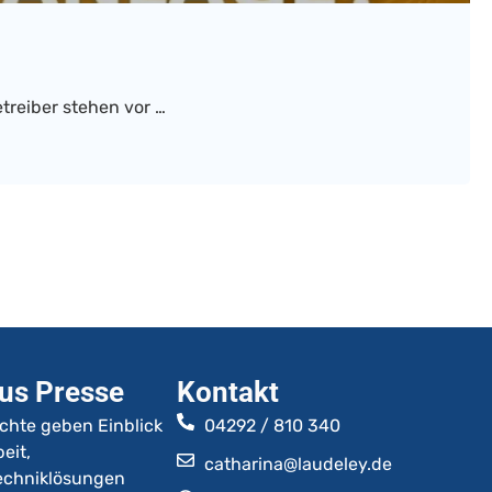
treiber stehen vor …
us Presse
Kontakt
ichte geben Einblick
04292 / 810 340
eit,
catharina@laudeley.de
Techniklösungen