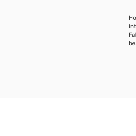
Ho
in
Fa
be