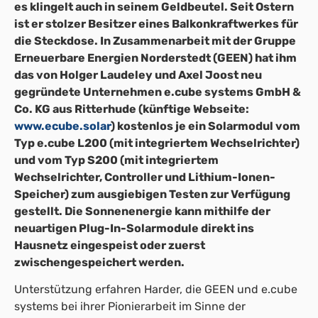
es klingelt auch in seinem Geldbeutel. Seit Ostern
ist er stolzer Besitzer eines Balkonkraftwerkes für
die Steckdose. In Zusammenarbeit mit der Gruppe
Erneuerbare Energien Norderstedt (GEEN) hat ihm
das von Holger Laudeley und Axel Joost neu
gegründete Unternehmen e.cube systems GmbH &
Co. KG aus Ritterhude (künftige Webseite:
www.ecube.solar
) kostenlos je ein Solarmodul vom
Typ e.cube L200 (mit integriertem Wechselrichter)
und vom Typ S200 (mit integriertem
Wechselrichter, Controller und Lithium-Ionen-
Speicher) zum ausgiebigen Testen zur Verfügung
gestellt. Die Sonnenenergie kann mithilfe der
neuartigen Plug-In-Solarmodule direkt ins
Hausnetz eingespeist oder zuerst
zwischengespeichert werden.
Unterstützung erfahren Harder, die GEEN und e.cube
systems bei ihrer Pionierarbeit im Sinne der